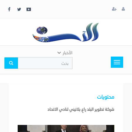
x
إغلاق
اختر
لونك
المفضل
الأخبار
Toggle
navigation
محتويات
شركة تطوير البلد راعٍ بلاتيني لنادي الاتحاد