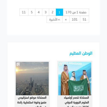
صفحة 1 من 170
1
2
3
4
5
11
51
101
»
» الأخيرة
الوطن العظيم
المملكة تتصدر أولمبياد
المملكة موقع استراتيجي
العلوم النووية الدولي
متميز وقوة استثمارية رائدة