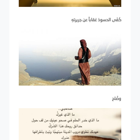
كَفَى الحسودَ عَقاباً عن جريرتهِ
وضّاح