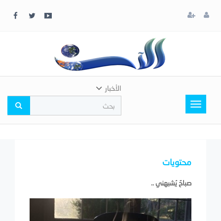
x
إغلاق
اختر
لونك
المفضل
الأخبار
Toggle
navigation
محتويات
صباحٌ يُشبهني ..