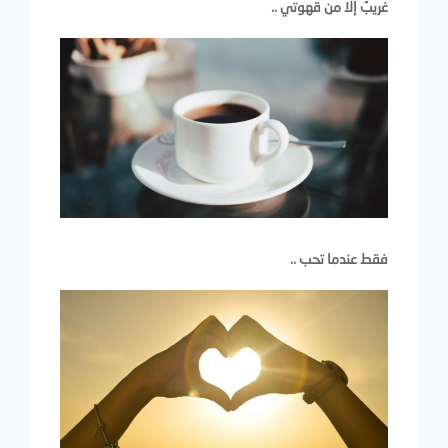
غريبٌ إلا من قهوتي ..
فقط عندما تحب ..