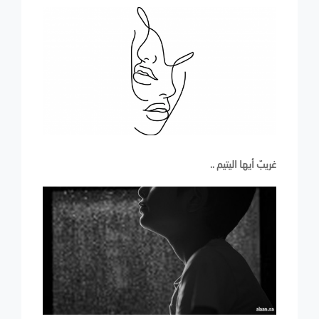
غريبٌ أيها اليتيم ..