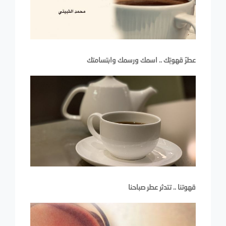
عطرُ قهوتِك .. اسمك ورسمك وابتسامتك
قهوتنا .. تتدثر عطر صباحنا