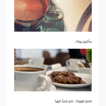
سأشيخ يومًا ..
تصنع قهوتنا .. تخبز فجراً شهيا