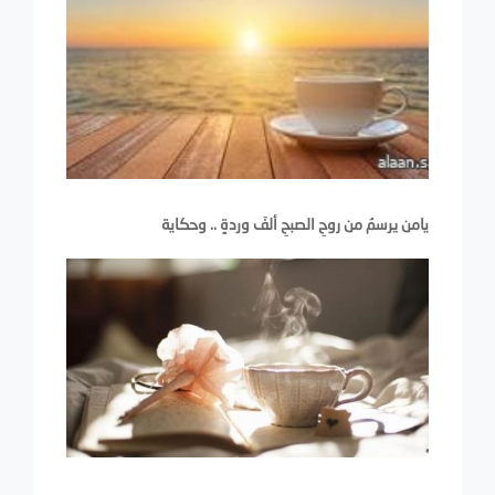
يامن يرسمُ من روحِ الصبحِ ألفَ وردةٍ .. وحكاية