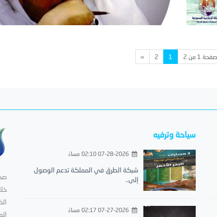
فحة 1 من 2
1
2
»
سياحة وترفيه
07-28-2026 02:10 مساءً
شبكة الطرق في المملكة تدعم الوصول
صحي
إلى..
خلا
الخ
07-27-2026 02:17 مساءً
الم