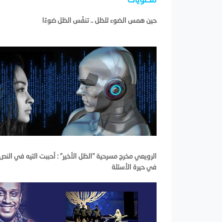
حين همس الضوء للظل .. تنفّس الظل ضوءًا
الرويعي مخرج مسرحية "الظل الأخير" : أحببت التيه في النص
في حيرة الأسئلة