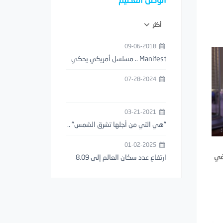
أكثر
09-06-2018
‏Manifest .. مسلسل أمريكي يحكي
قصة اختفاء طائرة حتى ظهورها بعد
07-28-2024
5 سنوات
03-21-2021
"هي التي من أجلها تشرق الشمس" ..
أول عبارة حب موثقة بالتاريخ عمرها
01-02-2025
3000 آلاف سنة ..!
في
ارتفاع عدد سكان العالم إلى 8.09
مليار نسمة في اليوم الأول من عام
2025