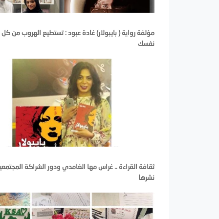
مؤلفة رواية ( بايبولار) غادة عبود : تستطيع الهروب من كل
نفسك
ثقافة القراءة .. غراس مها الغامدي ودور الشراكة المجتمع
نشرها