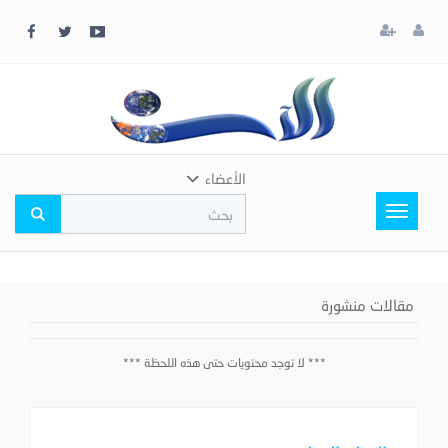
x
إغلاق
اختر
لونك
المفضل
الأعضاء
Toggle
navigation
مقالات منشورة
*** لا توجد محتويات حتى هذه اللحظة ***