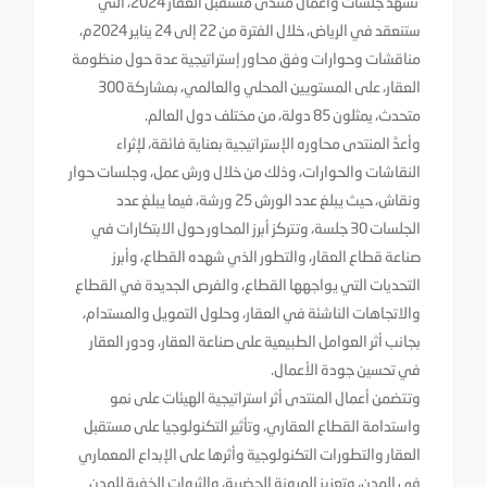
تشهد جلسات وأعمال منتدى مستقبل العقار 2024، التي
ستنعقد في الرياض، خلال الفترة من 22 إلى 24 يناير 2024م،
مناقشات وحوارات وفق محاور إستراتيجية عدة حول منظومة
العقار، على المستويين المحلي والعالمي، بمشاركة 300
متحدث، يمثلون 85 دولة، من مختلف دول العالم.
وأعدَّ المنتدى محاوره الإستراتيجية بعناية فائقة، لإثراء
النقاشات والحوارات، وذلك من خلال ورش عمل، وجلسات حوار
ونقاش، حيث يبلغ عدد الورش 25 ورشة، فيما يبلغ عدد
الجلسات 30 جلسة، وتتركز أبرز المحاور حول الابتكارات في
صناعة قطاع العقار، والتطور الذي شهده القطاع، وأبرز
التحديات التي يواجهها القطاع، والفرص الجديدة في القطاع
والاتجاهات الناشئة في العقار، وحلول التمويل والمستدام،
بجانب أثر العوامل الطبيعية على صناعة العقار، ودور العقار
في تحسين جودة الأعمال.
وتتضمن أعمال المنتدى أثر استراتيجية الهيئات على نمو
واستدامة القطاع العقاري، وتأثير التكنولوجيا على مستقبل
العقار والتطورات التكنولوجية وأثرها على الإبداع المعماري
في المدن، وتعزيز المرونة الحضرية، والثروات الخفية للمدن