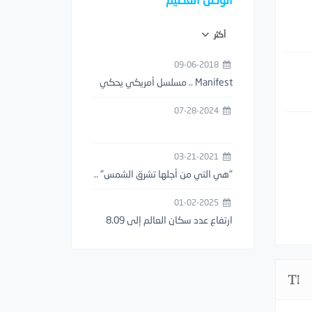
أكثر
09-06-2018
‏Manifest .. مسلسل أمريكي يحكي
قصة اختفاء طائرة حتى ظهورها بعد
07-28-2024
5 سنوات
03-21-2021
"هي التي من أجلها تشرق الشمس" ..
أول عبارة حب موثقة بالتاريخ عمرها
01-02-2025
3000 آلاف سنة ..!
ارتفاع عدد سكان العالم إلى 8.09
مليار نسمة في اليوم الأول من عام
2025