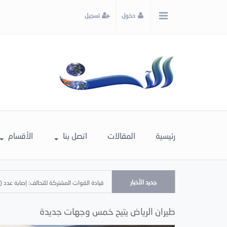
x
دخول
تسجيل
إغلاق
اختر
لونك
المفضل
رئيسية
المقالات
اتصل بنا
الأقسام
جديد الأخبار
قيادة القوات المشتركة للتحالف: إصابة عدد (11) من المدنيين بمنطقة نجران نتيجة اعتداءات إرهابية حوثية
طيران الرياض يتيح خمس وجهات جديدة