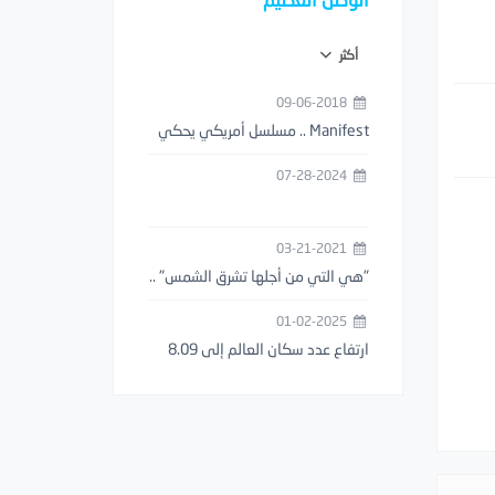
أكثر
09-06-2018
‏Manifest .. مسلسل أمريكي يحكي
قصة اختفاء طائرة حتى ظهورها بعد
07-28-2024
5 سنوات
03-21-2021
"هي التي من أجلها تشرق الشمس" ..
أول عبارة حب موثقة بالتاريخ عمرها
01-02-2025
3000 آلاف سنة ..!
ارتفاع عدد سكان العالم إلى 8.09
مليار نسمة في اليوم الأول من عام
2025