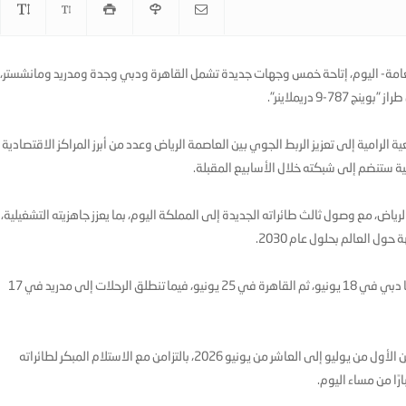
عامة- اليوم، إتاحة خمس وجهات جديدة تشمل القاهرة ودبي وجدة ومدريد ومانشستر،
9 دريملاينر".
لرامية إلى تعزيز الربط الجوي بين العاصمة الرياض وعدد من أبرز المراكز الاقتصادية
ية ستنضم إلى شبكته خلال الأسابيع المقبلة.
ياض، مع وصول ثالث طائراته الجديدة إلى المملكة اليوم، بما يعزز جاهزيته التشغيلية،
ومن المقرر أن تبدأ رحلات إلى جدة في 14 يونيو الجاري، تليها دبي في 18 يونيو، ثم القاهرة في 25 يونيو، فيما تنطلق الرحلات إلى مدريد في 17
وأعلن طيران الرياض تقديم موعد رحلته الافتتاحية إلى لندن من الأول من يوليو إلى العاشر من يونيو 2026، بالتزامن مع الاستلام المبكر لطائراته
رًا من مساء اليوم.