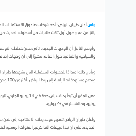
واس
أعلن طيران الرياض- أحد شركات صندوق الاستثمارات ال
بالتزامن مع وصول أول ثلاث طائرات من أسطوله الحديث من طراز "بوينج 787-
وأوضح الناقل أن الوجهات الجديدة تأتي ضمن خططه التوسعية ا
والسياحية والثقافية حول العالم، مشيرًا إلى أن وجهات إضاف
ويأتي ذلك امتدادًا للخطوات التشغيلية التي يشهدها طيران الر
ويدعم مستهدفاته الرامية إلى ربط الرياض بأكثر من 100 وجهة حول العالم بحلول عام 2030.
يوليو، ومانشستر في 23 يوليو.
الجديدة، على أن تبدأ مبيعات التذاكر عبر القنوات الرسمية اعتبا