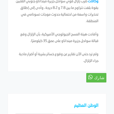
وكالات
ضرب زلزال قوي سواحل جزيرة مينداناو جنوبي الفلبين
بقوة بلغت تتراوح ما بين 7.8 و 8.2 درجة ، وأدى إلى إطلاق
تحذيرات واسعة من احتمالية حدوث موجات تسونامي في
المنطقة.
وأفادت هيئة المسح الجيولوجي الأميركية، بأن الزلزال وقع
قبالة سواحل جزيرة مينداناو على عمق 35 كيلومترًا.
ولم ترد حتى الآن تقارير عن وقوع خسائر بشرية أو أضرار مادية
جراء الزلزال.
الوطن العظيم