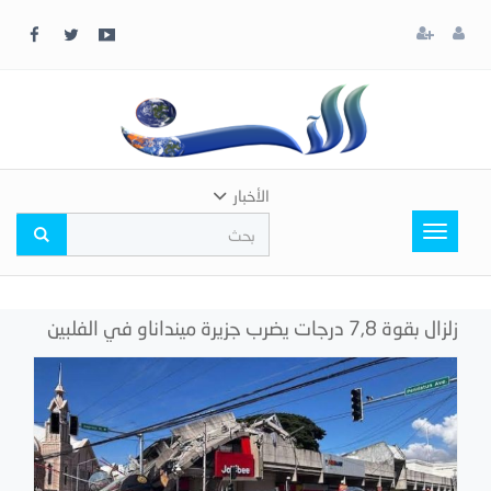
x
إغلاق
اختر
لونك
المفضل
الأخبار
Toggle
navigation
زلزال بقوة 7,8 درجات يضرب جزيرة مينداناو في الفلبين