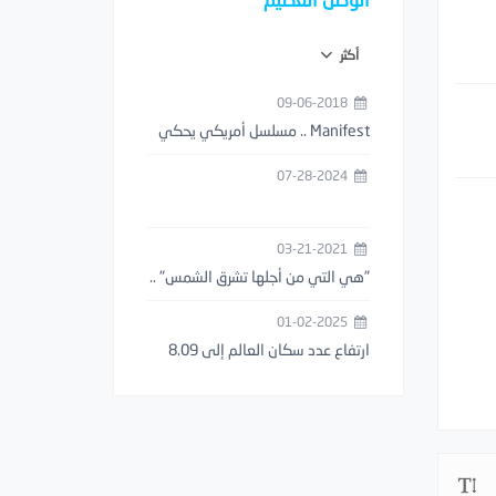
أكثر
09-06-2018
‏Manifest .. مسلسل أمريكي يحكي
قصة اختفاء طائرة حتى ظهورها بعد
07-28-2024
5 سنوات
03-21-2021
"هي التي من أجلها تشرق الشمس" ..
أول عبارة حب موثقة بالتاريخ عمرها
01-02-2025
3000 آلاف سنة ..!
ارتفاع عدد سكان العالم إلى 8.09
مليار نسمة في اليوم الأول من عام
2025