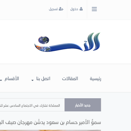
x
دخول
تسجيل
إغلاق
اختر
لونك
المفضل
رئيسية
المقالات
اتصل بنا
الأقسام
جديد الأخبار
المملكة تشارك في الاجتماع السادس عشر للجن
سموُّ الأمير حسام بن سعود يدشّن مهرجان صيف الباحة 2025 تحت شعار "الباحة.. تراث 