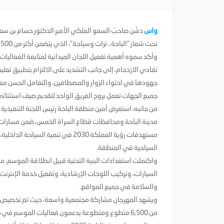
واس
تحت شعار "الباحة.. تراث وسياحة"، الذي يتضمن أكثر من 500 فعالية تستهدف 2.5 مليون زائر.
وأكد سموه أهمية تفعيل اللجان الميدانية لمتابعة الفعالي
تفادي الازدحام، إلى جانب التشديد على الالتزام بتطبيق تعلي
جهودها في احتواء الزوار والمصطافين، والتعامل الحسن معهم
جميع الجهات تعمل بروح الفريق الواحد لتقديم صيف استثنائي 
مدينة الباحة ومحافظات قطاع السراة الخمس، ضمن مسارات 
مستهدفات رؤية المملكة 2030 في تنمي
السياحية في المنطقة.
واكتملت استعدادات البنية التحتية قبيل انطلاقة الموسم، م
والسلامة في جميع المواقع.
من 6,500 متطوع ومتطوعة يدعمون فعاليات الموسم في مجالات التنظيم والإرشاد والخدمات.