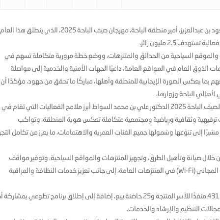
دشّن صاحبُ السمو الملكي الأمير الدكتور حسام بن سعود بن عبدالعزيز، أمير منطقة الباحة، مهرجان صيف الباحة 2025، الذي ينطلق هذا العام
ات والموقع السياحية من الحدائق والمتنزهات، ووضع خطة مرورية متكاملة تسهم في
مات الذوق العام في المواقع العامة، داعيًا الجهات الأمنية والخدمية إلى مواصلة
 بما يعكس الصورة الإيجابية للمنطقة وأهلها، مباركًا ما تحقق من جهود، مؤكدًا أن
لأهالي الباحة وزوارها.
من جانبه، استعرض أمين منطقة الباحة رئيس اللجنة التنفيذية لصيف الباحة 2025 الدكتور علي بن محمد السواط أبرز ملامح الفعاليات التي تقام في
ترفيهية وثقافية ورياضية ومجتمعية متكاملة تعكس هوية المنطقة، وتواكب
ة السياحة الداخلية، مشيرًا إلى تنوّعها وشمولها جميع الفئات العمرية والاهتمامات، ما يعزز من تكامل التج
ن خلال صيانة وتأهيل الطرق، وتجهيز المنتزهات والمواقع السياحية، وتوفير مواقف
السيارات، وتركيب اللوحات الإرشادية، وتفعيل خدمة الإنترنت المجاني (Wi-Fi) في المنتزهات العامة، إلى جانب تعزيز خدمات النظافة والمراقبة
ويشهد المهرجان مشاركة مجتمعية واسعة، حيث تم تخصيص 431 منفذًا للأسر المنتجة و25 حاضنة بيع، إضافة إلى إطلاق برنامج تطوعي بمشارك