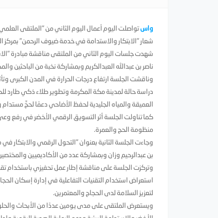
واس
تواصلت اليوم أعمال اليوم الثاني من "الملتقى العلمي
شعار "الابتكار والاستدامة في خدمة ضيوف الرحمن" بمركز ال
شهدت جلسات اليوم الثاني من الملتقى مناقشة مبادرة "الاستدا
ناصر بن عبدالله العبدالكريم وبمشاركة نخبة من الباحثين والم
وناقشت الجلسة ارتفاع درجات الحرارة في المدن الكبرى وتأثي
دراسة حالة لمدينة مكة المكرمة وتطوير طلاء ذكي طارد للحرار
العميقة والمياه الجليدية لحفظ الأضاحي دعمًا لحجٍّ مستدام 
كما تناولت الجلسة أثر التسويق الرقمي الأخضر في رفع وعي 
منظومة الحج والعمرة.
وجاءت الجلسة الثانية بعنوان "التحول الرقمي والابتكار في م
بن عبدالرحيم وزان وبمشاركة عدد من الأكاديميين والمختصي
وتركزت الجلسة على مناقشة إطار عمل تحفيزي باستخدام تقنية
استعراض استخدام التقنيات التفاعلية في إدارة إسكان الحجا
لتعزيز السلامة لدى الحجاج والمعتمرين.
ويستعرض الملتقى على مدى يومين عددًا من الأبحاث والحلول 
الأخضر والاستدامة البيئية ودعم الرعاية الصحية الرقمية وإ