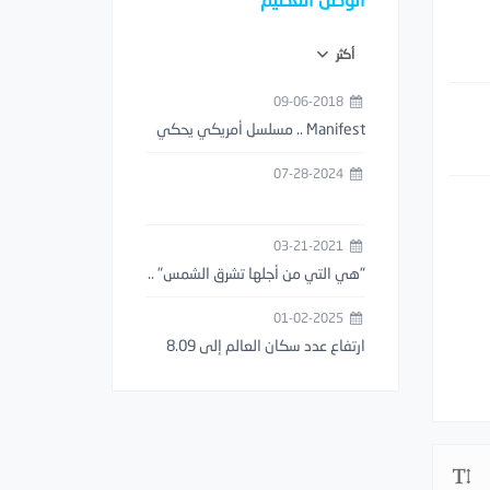
أكثر
09-06-2018
‏Manifest .. مسلسل أمريكي يحكي
قصة اختفاء طائرة حتى ظهورها بعد
07-28-2024
5 سنوات
03-21-2021
"هي التي من أجلها تشرق الشمس" ..
أول عبارة حب موثقة بالتاريخ عمرها
01-02-2025
3000 آلاف سنة ..!
ارتفاع عدد سكان العالم إلى 8.09
مليار نسمة في اليوم الأول من عام
2025