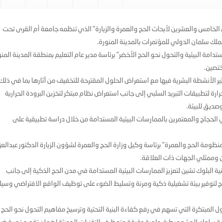
 الخامس والعشرين لأبحاث الحج والعمرة والزيارة" الذي تنظمه جامعة أم القرى تحت
ملك سلمان الدولي للمؤتمرات بالمدينة المنورة.
مة البيئية والتحول نحو الحج الأخضر" برئاسة مدير عام التعليم بمنطقة المدينة المن
ختصين.
ر الأنشطة البشرية فيها مع استعراض الحلول المقترحة للتخفيف من آثارها بما في ذلك
ة لتطبيقات التبريد السلبي إلى جانب استعراض نظام مبتكر لتخزين البرودة الحرارية
وصديق للبيئة.
الحجاج والمعتمرين بالممارسات البيئية المستدامة من خلال دراسة تطبيقية على
نظومة الحج والعمرة" برئاسة وكيل وزارة الحج والعمرة لشؤون الزيارة الدكتور عبدالعزي
ن وممثلي الجهات ذات العلاقة.
 البلوك تشين لتعزيز الممارسات البيئية المستدامة في مدن الحج الذكية إلى جانب
ج لتوفير بيئة تشغيلية ذكية ومرنة وتسليط الضوء على توظيف الواقع الافتراضي وسيل
المبتكرة التي تسهم في رفع كفاءة البنية التحتية وترسيخ مفاهيم التحول نحو الحج
دارة سلوك الحشود بطرق علمية دقيقة وتوظيف التقنيات الحديثة لضمان تقديم تجربة ضي