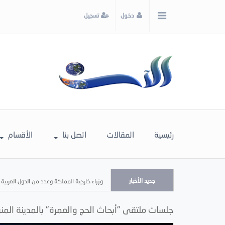
x
دخول
تسجيل
إغلاق
اختر
لونك
المفضل
رئيسية
المقالات
اتصل بنا
الأقسام
جديد الأخبار
وزراء خارجية المملكة وعدد من الدول العربية 
جلسات ملتقى "أبحاث الحج والعمرة" بالمدينة ال