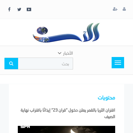
x
إغلاق
اختر
لونك
المفضل
الأخبار
Toggle
navigation
محتويات
اقتران الثريا بالقمر يعلن دخول "قران 23" إيذانًا باقتراب نهاية
الصيف