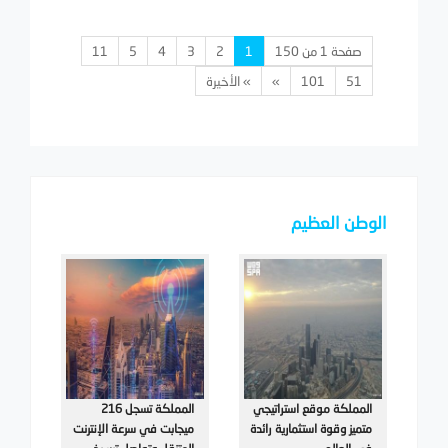
صفحة 1 من 150
1
2
3
4
5
11
51
101
»
» الأخيرة
الوطن العظيم
المملكة موقع استراتيجي
المملكة تسجل 216
متميز وقوة استثمارية رائدة
ميجابت في سرعة الإنترنت