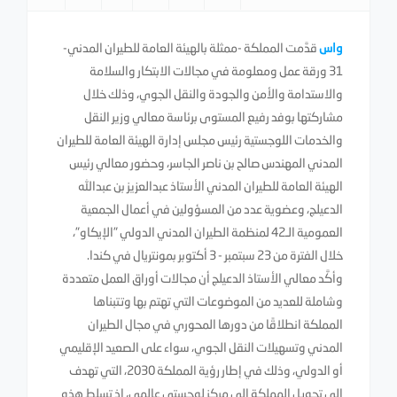
واس
قدَّمت المملكة -ممثلة بالهيئة العامة للطيران المدني-
31 ورقة عمل ومعلومة في مجالات الابتكار والسلامة
والاستدامة والأمن والجودة والنقل الجوي، وذلك خلال
مشاركتها بوفد رفيع المستوى برئاسة معالي وزير النقل
والخدمات اللوجستية رئيس مجلس إدارة الهيئة العامة للطيران
المدني المهندس صالح بن ناصر الجاسر، وحضور معالي رئيس
الهيئة العامة للطيران المدني الأستاذ عبدالعزيز بن عبدالله
الدعيلج، وعضوية عدد من المسؤولين في أعمال الجمعية
العمومية الـ42 لمنظمة الطيران المدني الدولي "الإيكاو"،
خلال الفترة من 23 سبتمبر - 3 أكتوبر بمونتريال في كندا.
وأكَّد معالي الأستاذ الدعيلج أن مجالات أوراق العمل متعددة
وشاملة للعديد من الموضوعات التي تهتم بها وتتبناها
المملكة انطلاقًا من دورها المحوري في مجال الطيران
المدني وتسهيلات النقل الجوي، سواء على الصعيد الإقليمي
أو الدولي، وذلك في إطار رؤية المملكة 2030، التي تهدف
إلى تحويل المملكة إلى مركز لوجستي عالمي، إذ تسلط هذه