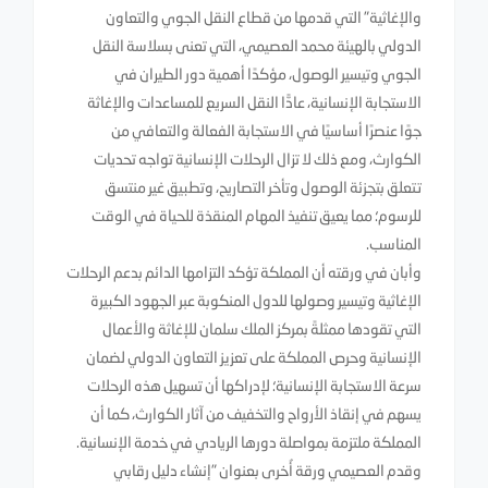
والإغاثية" التي قدمها من قطاع النقل الجوي والتعاون
الدولي بالهيئة محمد العصيمي، التي تعنى بسلاسة النقل
الجوي وتيسير الوصول، مؤكدًا أهمية دور الطيران في
الاستجابة الإنسانية، عادًّا النقل السريع للمساعدات والإغاثة
جوًا عنصرًا أساسيًا في الاستجابة الفعالة والتعافي من
الكوارث، ومع ذلك لا تزال الرحلات الإنسانية تواجه تحديات
تتعلق بتجزئة الوصول وتأخر التصاريح، وتطبيق غير منتسق
للرسوم؛ مما يعيق تنفيذ المهام المنقذة للحياة في الوقت
المناسب.
وأبان في ورقته أن المملكة تؤكد التزامها الدائم بدعم الرحلات
الإغاثية وتيسير وصولها للدول المنكوبة عبر الجهود الكبيرة
التي تقودها ممثلةً بمركز الملك سلمان للإغاثة والأعمال
الإنسانية وحرص المملكة على تعزيز التعاون الدولي لضمان
سرعة الاستجابة الإنسانية؛ لإدراكها أن تسهيل هذه الرحلات
يسهم في إنقاذ الأرواح والتخفيف من آثار الكوارث، كما أن
المملكة ملتزمة بمواصلة دورها الريادي في خدمة الإنسانية.
وقدم العصيمي ورقة أُخرى بعنوان "إنشاء دليل رقابي