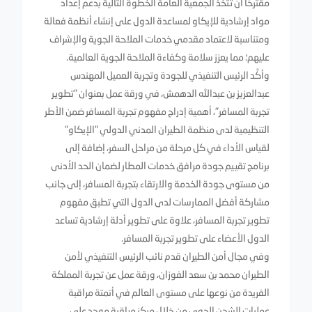
مقترحًا أن تتخذ الجمعية العامة الخطوة التالية بدعم إعداد
مواد إرشادية للإيكاو لمساعدة الدول على إنشاء أنظمة فعالة
ومتناسبة لاعتماد مقدمي خدمات الملاحة الجوية والإشراف
عليهم؛ مما يعزز سلامة وكفاءة الملاحة الجوية العالمية.
وأكَّد الرئيس التنفيذي للجودة وتجربة العميل المهندس
عبدالعزيز بن عبدالله الدهمش، في ورقة عمل بعنوان "تطوير
تجربة المسافر"، أهمية إدراج مفهوم تجربة المسافر ضمن الأطر
التنظيمية لدى منظمة الطيران المدني الدولي "الإيكاو"
لقياس الأداء في كل مرحلة من مراحل السفر، إضافة إلى
برنامج تقييم جودة مرافق خدمات المطار لضمان الحد الأدنى
من مستوى جودة الخدمة والارتقاء بتجربة المسافر، إلى جانب
مشاركة أفضل الممارسات لدى الدول التي تطبق مفهوم
تطوير تجربة المسافر، علاوة على تطوير أدلة إرشادية تساعد
الدول الأعضاء على تطوير تجربة المسافر.
وفي مجال أمن الطيران قدم نائب الرئيس التنفيذي لأمن
الطيران محمد بن سعد الفوزان، ورقة عمل عن تجربة المملكة
الفريدة من نوعها على مستوى العالم في أتمتة مراقبة
عمليات الشحن الجوي من خلال مركز مراقبة موحد على