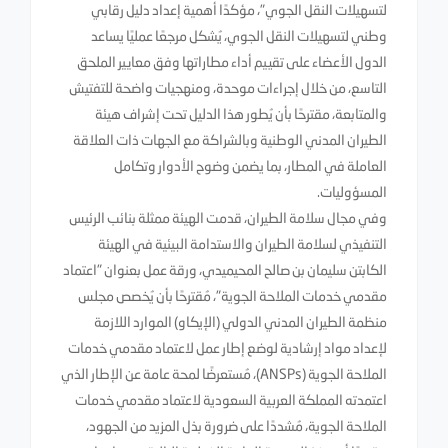
لتسهيلات النقل الجوي"، مؤكدًا أهمية إعداد دليل رقابي
وطني لتسهيلات النقل الجوي، يُشكل مرجعًا عمليًا يساعد
الدول الأعضاء على تقييم أداء مطاراتها وفق معايير الملحق
التاسع، من خلال إجراءات موحدة، ومنهجيات واضحة للتفتيش
والمتابعة، مقترحًا بأن يُطور هذا الدليل تحت إشراف هيئة
الطيران المدني الوطنية وبالشراكة مع الجهات ذات العلاقة
العاملة في المطار، بما يضمن وضوح الأدوار وتكامل
المسؤوليات.
وفي مجال سلامة الطيران، قدمت الهيئة ممثلة بنائب الرئيس
التنفيذي لسلامة الطيران والاستدامة البيئية في الهيئة
الكابتن سليمان بن صالح المحيميدي، ورقة عمل بعنوان "اعتماد
مقدمي خدمات الملاحة الجوية"، مُقترحًا بأن يُخصص مجلس
منظمة الطيران المدني الدولي (الإيكاو) الموارد اللازمة
لإعداد مواد إرشادية لوضع إطار عمل لاعتماد مقدمي خدمات
الملاحة الجوية (ANSPs)، مُستعرضًا لمحة عامة عن الإطار الذي
اعتمدته المملكة العربية السعودية لاعتماد مقدمي خدمات
الملاحة الجوية، مُشددًا على ضرورة بذل المزيد من الجهود،