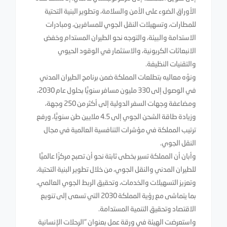
الأوراق الضوء على الأمن والسلامة، وتطوير البنية التحتية
للمطارات، وتسهيلات النقل الجوي للمسافرين، ومبادرات
الاستدامة والبيئة، والتوجه نحو الطيران المستدام وخفض
الانبعاثات الكربونية، والاستثمار في الوقود الحيوي
والتقنيات النظيفة.
ونوَّه معاليه بتطلعات المملكة ضمن برنامج الطيران المدني
في الوصول إلى 330 مليون مسافر سنويًّا بحلول عام 2030،
ومضاعفة وجهات السفر الدولية إلى أكثر من 250 وجهة،
وزيادة طاقة الشحن الجوي إلى 4.5 ملايين طن سنويًّا، ورفع
ترتيب المملكة في مؤشرات التنافسية العالمية في مجال
النقل الجوي.
وأبان أن المملكة تسير بخطى ثابتة نحو أن تصبح مركزًا عالميًّا
للطيران المدني والنقل الجوي، من خلال تطوير البنية التحتية،
وتعزيز التسهيلات والخدمات، وتحقيق الربط الجوي العالمي،
بما يتماشى مع رؤية المملكة 2030 التي تسعى إلى تنويع
الاقتصاد وتحقيق التنمية المستدامة.
واستعرضت الهيئة في ورقة عمل بعنوان "الرحلات الإنسانية