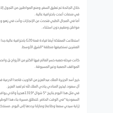
خلال الجائحة تم تعليق السفر، ومنع المواطنين من التجول إ
في منصات أعدت باحترافية عالية .
أما في المجال الطبي فتحدث عن الإنجازات وأنت في زهو وفخر
مواطن ومقيم دون استثناء .
استطاعت المملكة أيضا قيا
العشرين تستضيفها منطقة*الشرق الأوسط.
كانت مرحله صعبه خسر العالم فيها الكثير من الأرواح بل وان
المواقف الصعبة وغير المسبوقة .
خرج أسد الجزيرة الملك عبدالعزيز من الكويت قاصدا الدرعية 
آل سعود، ليخرج المنادي ينادي الملك لله ثم لعبد العزيز .
السعودية*في الوقت الحاضر ، لتنطلق مسيرة بناء هذا الوطن ،
(راية سيدي سمعا وطاعة) ومازلنا نرددها إلى اليوم ، مستذكر