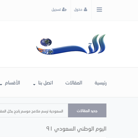
x
دخول
تسجيل
إغلاق
اختر
لونك
المفضل
رئيسية
المقالات
اتصل بنا
الأقسام
جديد المقالات
السعودية ترسم ملامح موسم ٍناجحٍ بكل المق
اليوم الوطني السعودي ٩١