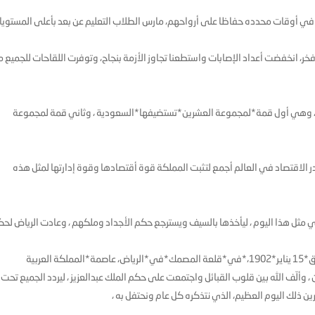
لا في أوقات محدده حفاظا على أرواحهم، مارس الطلاب التعليم عن بعد بأعلى المستوي
، انخفضت أعداد الإصابات واستطعنا تجاوز الأزمة بنجاح، وتوفرت اللقاحات للجميع 
دة قمة G20 باحترافية عالية جدا ، وهي أول قمة*لمجموعة العشرين*تستضيفها*السعودية ، وثاني قمة لمجموعة
حدر الاقتصاد في العالم أجمع لتثبت المملكة قوة أقتصادها وقوة إدارتها لمثل هذه
في مثل هذا اليوم ، ليأخذها بالسيف ويسترجع حكم الأجداد وملكهم ، وعادت الرياض لح
في مثل هذا اليوم بتاريخ *5 شوال*1319هجرياً والذي يوافق*15 يناير*1902،*في*قلعة المصمك*في*الرياض، عاصمة*المملكة العربية
 وألّف الله بين قلوب القبائل واجتمعت على حكم الملك عبدالعزيز ، ليردد الجميع تحت
ين ذلك اليوم العظيم، الذي نتذكره كل عام ونحتفل به ،