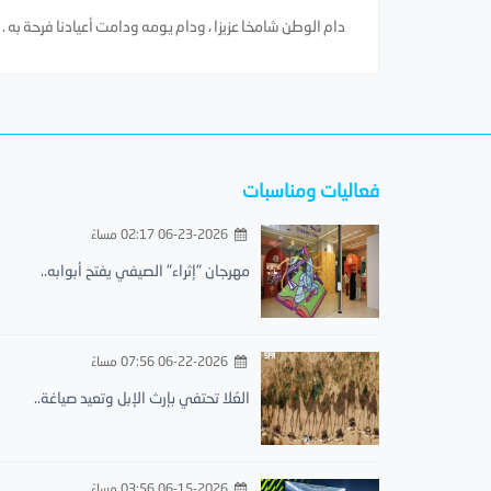
دام الوطن شامخا عزيزا ، ودام يومه ودامت أعيادنا فرحة به .
فعاليات ومناسبات
06-23-2026 02:17 مساءً
مهرجان "إثراء" الصيفي يفتح أبوابه..
06-22-2026 07:56 مساءً
العُلا تحتفي بإرث الإبل وتعيد صياغة..
06-15-2026 03:56 مساءً