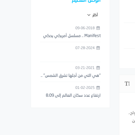
أكثر
09-06-2018
‏Manifest .. مسلسل أمريكي يحكي
قصة اختفاء طائرة حتى ظهورها بعد
07-28-2024
5 سنوات
03-21-2021
"هي التي من أجلها تشرق الشمس" ..
أول عبارة حب موثقة بالتاريخ عمرها
01-02-2025
3000 آلاف سنة ..!
ارتفاع عدد سكان العالم إلى 8.09
مليار نسمة في اليوم الأول من عام
2025
واح ،
ن